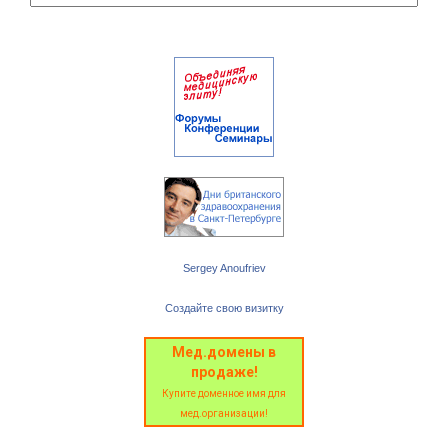
Sergey Anoufriev
Создайте свою визитку
Мед.домены в
продаже!
Купите доменное имя для
мед.организации!