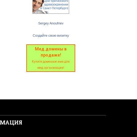
Sergey Anoufriev
Создайте свою визитку
ата дня
Мед.домены в
продаже!
Купите доменное имя для
мед.организации!
РМАЦИЯ