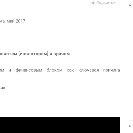
Поделиться
ма, май 2017
нсистом [инвестором] и врачом.
ким и финансовым блоком как ключевая причина
ик.