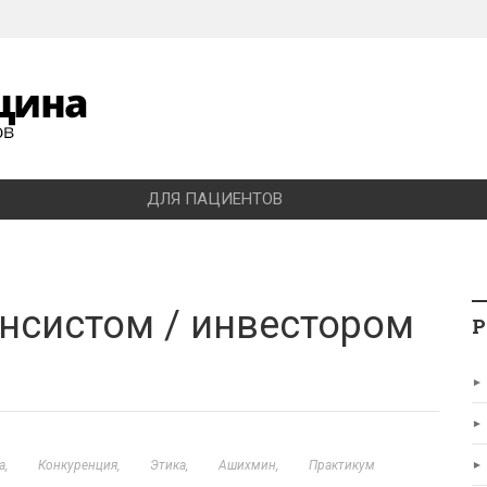
ДЛЯ ПАЦИЕНТОВ
нсистом / инвестором
Р
а
Конкуренция
Этика
Ашихмин
Практикум