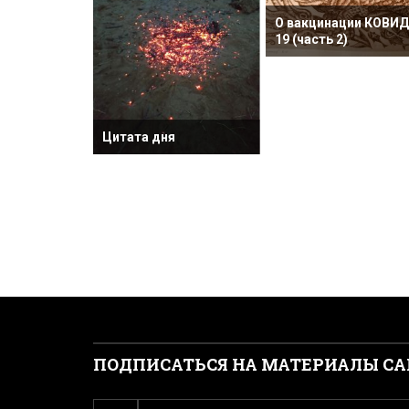
О вакцинации КОВИД
ванного
19 (часть 2)
Цитата дня
ПОДПИСАТЬСЯ НА МАТЕРИАЛЫ СА